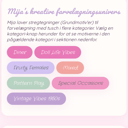
Mija’s kreative farvelægningsunivers
Mija laver stregtegninger (Grundmotiv'er) til
farvelægning med tusch i flere kategorier. Vælg en
kategori-knap herunder for at se motiverne i den
pågældende kategori i sektionen nedenfor.
Diner
Doll Life Vibes
Fruity Females
Mixed
Pattern Play
Special Occasions
Vintage Vibes 1950s