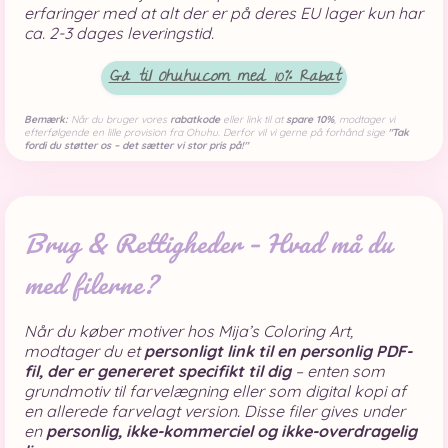
erfaringer med at alt der er på deres EU lager kun har
ca. 2-3 dages leveringstid.
Gå til Ohuhu.com med
10% Rabat
Bemærk:
Når du bruger vores
rabatkode
eller link til at
spare 10%
, modtager vi
efterfølgende en lille provision fra Ohuhu. Derfor vil vi gerne på forhånd sige
"Tak
fordi du støtter os – det sætter vi stor pris på!"
Brug & Rettigheder – Hvad må du
med filerne?
Når du køber motiver hos Mija’s Coloring Art,
modtager du et
personligt link til en personlig PDF-
fil, der er genereret specifikt til dig
– enten som
grundmotiv til farvelægning eller som digital kopi af
en allerede farvelagt version. Disse filer gives under
en
personlig, ikke-kommerciel og ikke-overdragelig