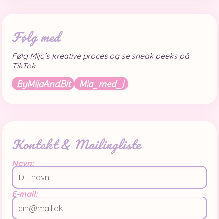
Følg med
Følg Mija’s kreative proces og se sneak peeks på
TikTok
ByMijaAndBit
Mia_med_j
Kontakt & Mailingliste
Navn:
E-mail: