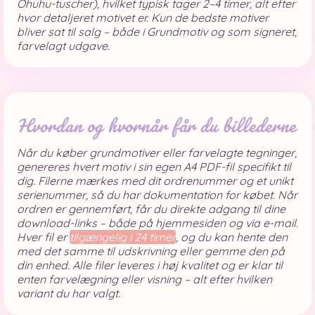
Ohuhu-tuscher), hvilket typisk tager 2–4 timer, alt efter
hvor detaljeret motivet er. Kun de bedste motiver
bliver sat til salg – både i Grundmotiv og som signeret,
farvelagt udgave.
Hvordan og hvornår får du billederne
Når du køber grundmotiver eller farvelagte tegninger,
genereres hvert motiv i sin egen A4 PDF-fil specifikt til
dig. Filerne mærkes med dit ordrenummer og et unikt
serienummer, så du har dokumentation for købet. Når
ordren er gennemført, får du direkte adgang til dine
download-links – både på hjemmesiden og via e-mail.
Hver fil er
tilgængelig i 24 timer
, og du kan hente den
med det samme til udskrivning eller gemme den på
din enhed. Alle filer leveres i høj kvalitet og er klar til
enten farvelægning eller visning – alt efter hvilken
variant du har valgt.